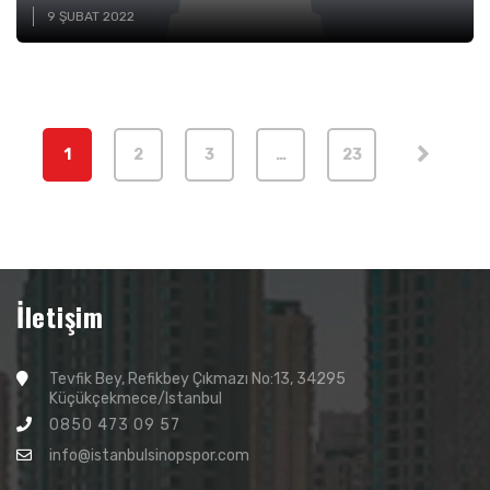
9 ŞUBAT 2022
1
2
3
…
23
İletişim
Tevfik Bey, Refikbey Çıkmazı No:13, 34295
Küçükçekmece/Istanbul
0850 473 09 57
info@istanbulsinopspor.com