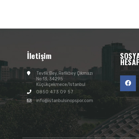
İletişim
SOSY
HESA
Tevfik Bey, Refikbey Çıkmazı
No:13, 34295
Küçükçekmece/Istanbul
0850 473 09 57
info@istanbulsinopspor.com