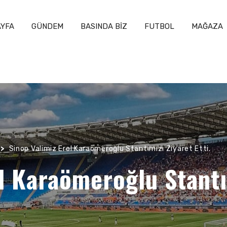
YFA
GÜNDEM
BASINDA BİZ
FUTBOL
MAĞAZA
>
Sinop Valimiz Erol Karaömeroğlu Stantımızı Ziyaret Etti.
l Karaömeroğlu Stantım