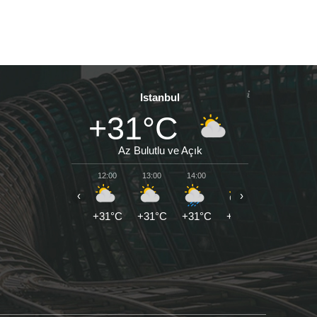
Istanbul
+31°C
Az Bulutlu ve Açık
12:00
13:00
14:00
15:00
16:00
‹
›
+31°C
+31°C
+31°C
+31°C
+31°C