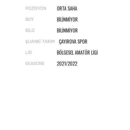
ORTA SAHA
POZISYON
BİLİNMİYOR
BOY
BİLİNMİYOR
KİLO
ÇAYIROVA SPOR
ŞUANKI TAKIM
BÖLGESEL AMATÖR LIGI
LIG
2021/2022
SEASONS
Related Players