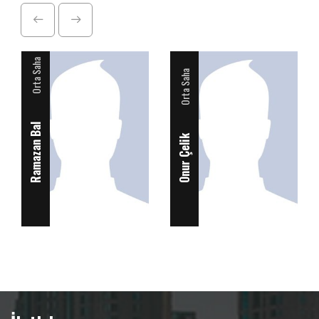
Orta Saha
Orta Saha
Ramazan Bal
Onur Çelik