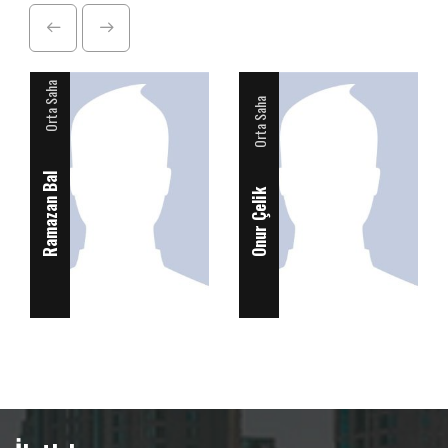
Orta Saha
Orta Saha
Ramazan Bal
Onur Çelik