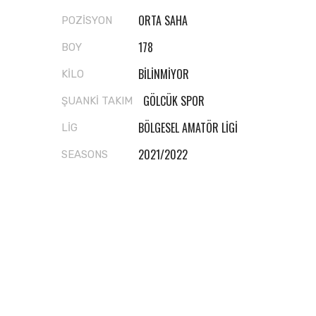
ORTA SAHA
POZISYON
178
BOY
BİLİNMİYOR
KİLO
GÖLCÜK SPOR
ŞUANKI TAKIM
BÖLGESEL AMATÖR LIGI
LIG
2021/2022
SEASONS
Related Players